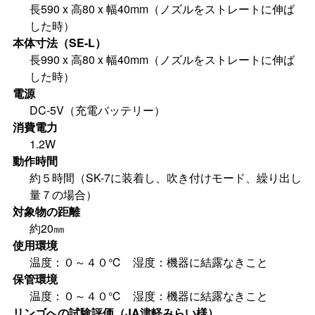
長590 x 高80 x 幅40mm（ノズルをストレートに伸ば
した時）
本体寸法（SE-L）
長990 x 高80 x 幅40mm（ノズルをストレートに伸ば
した時）
電源
DC-5V（充電バッテリー）
消費電力
1.2W
動作時間
約５時間（SK-7に装着し、吹き付けモード、繰り出し
量７の場合）
対象物の距離
約20㎜
使用環境
温度：０～４０℃ 湿度：機器に結露なきこと
保管環境
温度：０～４０℃ 湿度：機器に結露なきこと
リンゴへの試験評価（JA津軽みらい様）