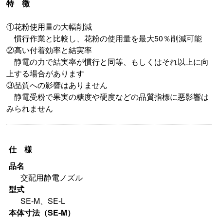
特 徴
①花粉使用量の大幅削減
慣行作業と比較し、花粉の使用量を最大50％削減可能
②高い付着効率と結実率
静電の力で結実率が慣行と同等、もしくはそれ以上に向
上する場合があります
③品質への影響はありません
静電受粉で果実の糖度や硬度などの品質指標に悪影響は
みられません
仕 様
品名
交配用静電ノズル
型式
SE-M、SE-L
本体寸法（SE-M）