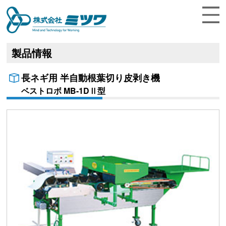
Menu
トップ
製品情報
企業情報
長ネギ用 半自動根葉切り皮剥き機
製品情報
ベストロボ MB-1DⅡ型
お知らせ
お客様サポート
お問合せ