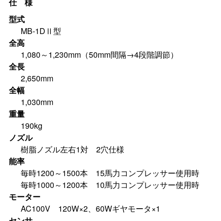
仕 様
型式
MB-1DⅡ型
全高
1,080～1,230mm（50mm間隔→4段階調節）
全長
2,650mm
全幅
1,030mm
重量
190kg
ノズル
樹脂ノズル左右1対 2穴仕様
能率
毎時1200～1500本 15馬力コンプレッサー使用時
毎時1000～1200本 10馬力コンプレッサー使用時
モーター
AC100V 120W×2、60Wギヤモータ×1
センサ